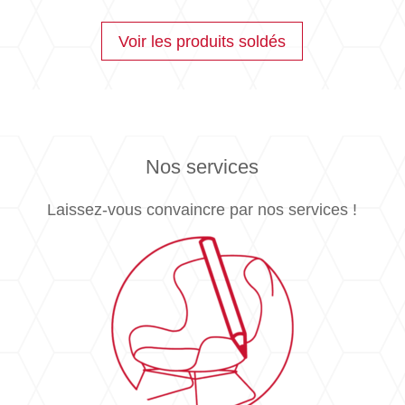
initial
actuel
était :
est :
Voir les produits soldés
4'633.00CHF.
3'706.00CHF.
Nos services
Laissez-vous convaincre par nos services !