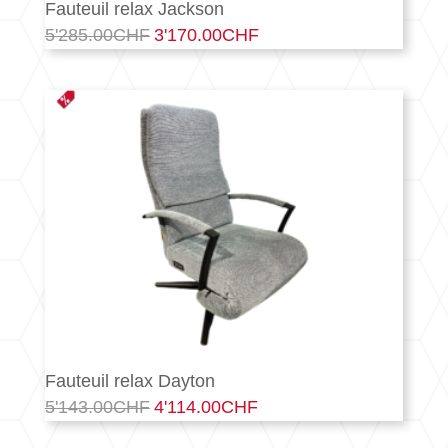
Fauteuil relax Jackson
5'285.00
CHF
3'170.00
CHF
Le
Le
prix
prix
initial
actuel
était :
est :
5'285.00CHF.
3'170.00CHF.
Fauteuil relax Dayton
5'143.00
CHF
4'114.00
CHF
Le
Le
prix
prix