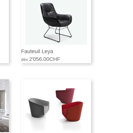
1'985.00CHF.
2'850.00CHF.
1'515.00CHF.
Fauteuil Leya
2'056.00
CHF