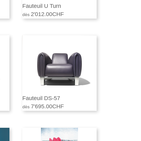
Fauteuil U Turn
2'012.00
CHF
Fauteuil DS-57
7'695.00
CHF