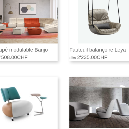
3'280.00CHF.
apé modulable Banjo
Fauteuil balançoire Leya
'508.00
CHF
2'235.00
CHF