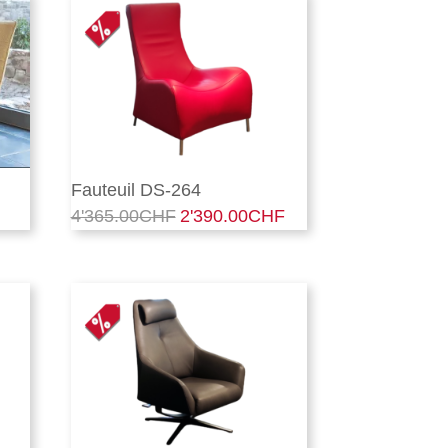
Fauteuil DS-264
4'365.00
CHF
2'390.00
CHF
Le
Le
prix
prix
initial
actuel
était :
est :
4'365.00CHF.
2'390.00CHF.