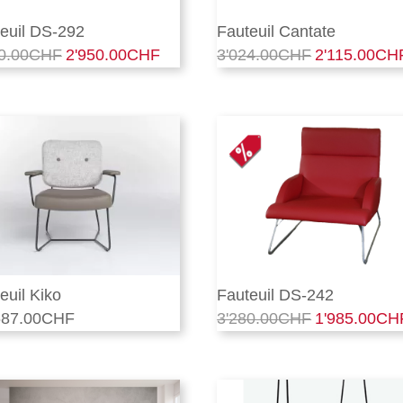
euil DS-292
Fauteuil Cantate
0.00
CHF
2'950.00
CHF
3'024.00
CHF
2'115.00
CH
Le
Le
Le
prix
prix
prix
initial
actuel
initial
était :
est :
était :
4'220.00CHF.
2'950.00CHF.
3'024.00CHF.
euil Kiko
Fauteuil DS-242
87.00
CHF
3'280.00
CHF
1'985.00
CH
Le
prix
initial
était :