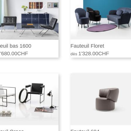
euil bas 1600
Fauteuil Floret
'680.00
CHF
1'328.00
CHF