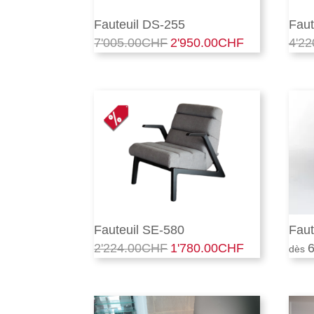
Fauteuil DS-255
Faut
7'005.00
CHF
2'950.00
CHF
4'22
Le
Le
prix
prix
initial
actuel
était :
est :
7'005.00CHF.
2'950.00CHF.
Fauteuil SE-580
Faut
2'224.00
CHF
1'780.00
CHF
6
Le
Le
prix
prix
initial
actuel
était :
est :