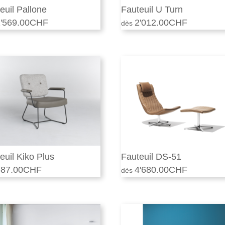
euil Pallone
Fauteuil U Turn
'569.00
CHF
2'012.00
CHF
euil Kiko Plus
Fauteuil DS-51
87.00
CHF
4'680.00
CHF