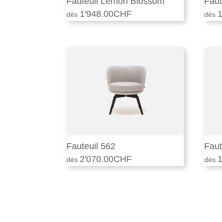
Fauteuil Lemon Blossom
Faut
1'948.00
CHF
1
Fauteuil 562
Faut
2'070.00
CHF
1