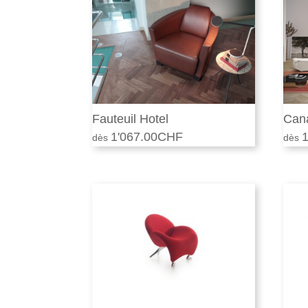
2'224.00CHF.
1'780.00CHF.
Fauteuil Hotel
Can
1'067.00
CHF
1