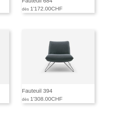
Fauteuil 684
1'172.00
CHF
Fauteuil 394
1'308.00
CHF