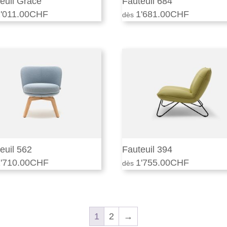
euil Grace
Fauteuil 684
'011.00
CHF
1'681.00
CHF
euil 562
Fauteuil 394
'710.00
CHF
1'755.00
CHF
1
2
→