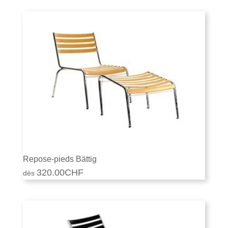
initial
actuel
était :
est :
2'377.00CHF.
2'100.00CHF.
Repose-pieds Bättig
320.00
CHF