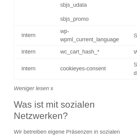
sbjs_udata
sbjs_promo
wp-
Intern
S
wpml_current_language
Intern
wc_cart_hash_*
W
S
Intern
cookieyes-consent
d
Weniger lesen
x
Was ist mit sozialen
Netzwerken?
Wir betreiben eigene Präsenzen in sozialen