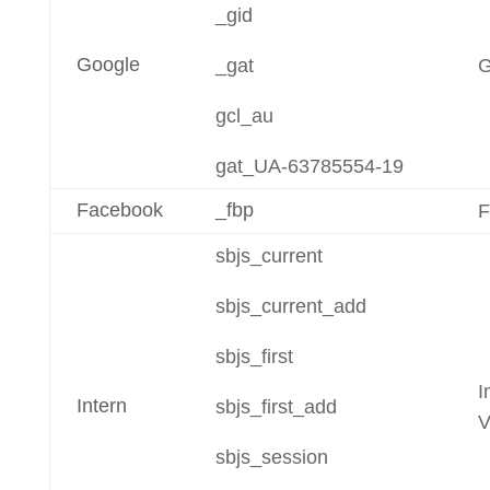
_gid
Google
_gat
G
gcl_au
gat_UA-63785554-19
Facebook
_fbp
F
sbjs_current
sbjs_current_add
sbjs_first
I
Intern
sbjs_first_add
V
sbjs_session