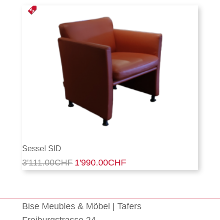
Sessel SID
Ursprünglicher
Aktueller
3'111.00
CHF
1'990.00
CHF
Preis
Preis
war:
ist:
3'111.00CHF
1'990.00CHF.
Bise Meubles & Möbel | Tafers
Freiburgstrasse 24