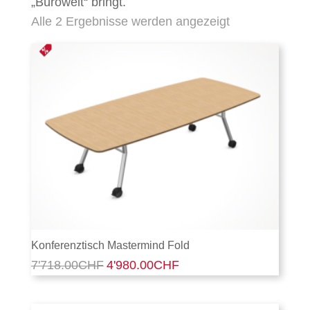
„Bürowelt“ bringt.
Alle 2 Ergebnisse werden angezeigt
Konferenztisch Mastermind Fold
Ursprünglicher
Aktueller
7'718.00
CHF
4'980.00
CHF
Preis
Preis
war:
ist:
7'718.00CHF
4'980.00CHF.