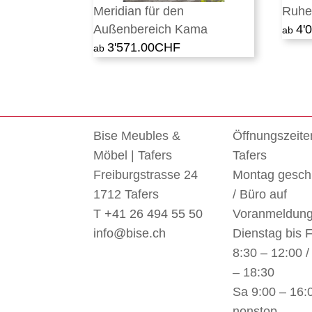
Meridian für den
Ruhe
Außenbereich Kama
4'
3'571.00
CHF
Bise Meubles &
Öffnungszeite
Möbel | Tafers
Tafers
Freiburgstrasse 24
Montag gesch
1712 Tafers
/ Büro auf
T +41 26 494 55 50
Voranmeldun
info@bise.ch
Dienstag bis F
8:30 – 12:00 /
– 18:30
Sa 9:00 – 16:
nonstop