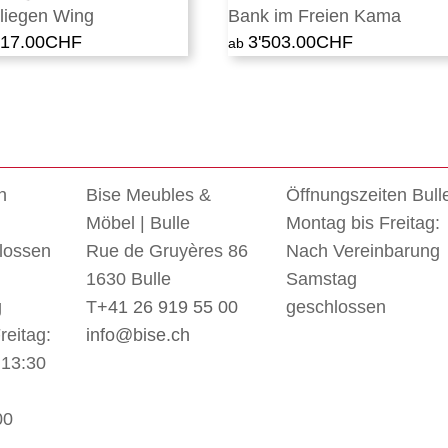
liegen Wing
Bank im Freien Kama
017.00
CHF
3'503.00
CHF
n
Bise Meubles &
Öffnungszeiten Bull
Möbel | Bulle
Montag bis Freitag:
lossen
Rue de Gruyères 86
Nach Vereinbarung
1630 Bulle
Samstag
g
T
+41 26 919 55 00
geschlossen
reitag:
info@bise.ch
 13:30
00