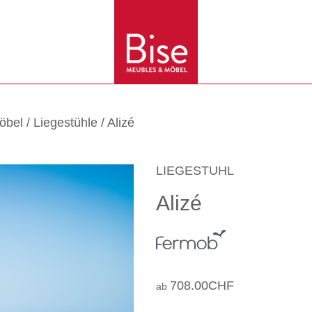
öbel
/
Liegestühle
/ Alizé
LIEGESTUHL
Alizé
708.00
CHF