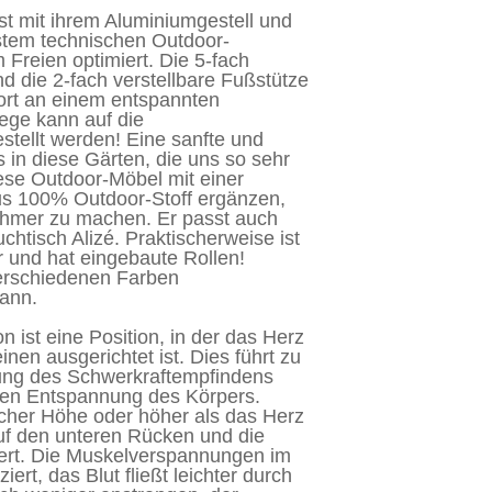
st mit ihrem Aluminiumgestell und
stem technischen Outdoor-
m Freien optimiert. Die 5-fach
d die 2-fach verstellbare Fußstütze
ort an einem entspannten
ege kann auf die
stellt werden! Eine sanfte und
 in diese Gärten, die uns so sehr
ese Outdoor-Möbel mit einer
s 100% Outdoor-Stoff ergänzen,
hmer zu machen. Er passt auch
chtisch Alizé. Praktischerweise ist
r und hat eingebaute Rollen!
verschiedenen Farben
ann.
on ist eine Position, in der das Herz
en ausgerichtet ist. Dies führt zu
rung des Schwerkraftempfindens
igen Entspannung des Körpers.
icher Höhe oder höher als das Herz
auf den unteren Rücken und die
gert. Die Muskelverspannungen im
rt, das Blut fließt leichter durch