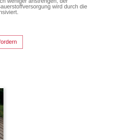
ich weniger anstrengen, der
Sauerstoffversorgung wird durch die
siviert.
fordern