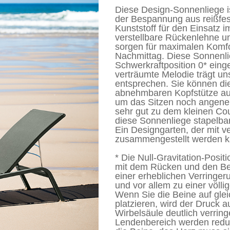
Diese Design-Sonnenliege i
der Bespannung aus reißfe
Kunststoff für den Einsatz i
verstellbare Rückenlehne un
sorgen für maximalen Komf
Nachmittag. Diese Sonnenli
Schwerkraftposition 0* einge
verträumte Melodie trägt uns
entsprechen. Sie können di
abnehmbaren Kopfstütze au
um das Sitzen noch angene
sehr gut zu dem kleinen Cou
diese Sonnenliege stapelba
Ein Designgarten, der mit 
zusammengestellt werden k
* Die Null-Gravitation-Positi
mit dem Rücken und den Bein
einer erheblichen Verringe
und vor allem zu einer völl
Wenn Sie die Beine auf gle
platzieren, wird der Druck 
Wirbelsäule deutlich verrin
Lendenbereich werden reduzie