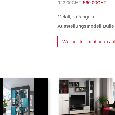
Ursprüngli
Akt
922.00
CHF
560.00
CHF
Preis
Pr
Metall, safrangelb
war:
ist:
Ausstellungsmodell Bulle
922.00CH
56
Weitere Informationen an