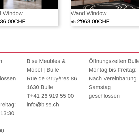
l Window
Wand Window
136.00
CHF
2'963.00
CHF
n
Bise Meubles &
Öffnungszeiten Bull
Möbel | Bulle
Montag bis Freitag:
lossen
Rue de Gruyères 86
Nach Vereinbarung
1630 Bulle
Samstag
g
T
+41 26 919 55 00
geschlossen
reitag:
info@bise.ch
 13:30
00