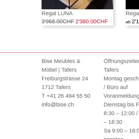
Regal LUNA
Rega
3'968.00
CHF
Ursprünglicher
2'380.00
CHF
Aktueller
2'
Preis
Preis
war:
ist:
3'968.00CHF
2'380.00CHF.
Bise Meubles &
Öffnungszeite
Möbel | Tafers
Tafers
Freiburgstrasse 24
Montag gesch
1712 Tafers
/ Büro auf
T +41 26 494 55 50
Voranmeldun
info@bise.ch
Dienstag bis F
8:30 – 12:00 /
– 18:30
Sa 9:00 – 16: