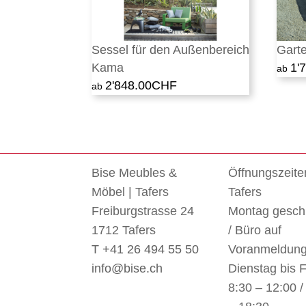
Sessel für den Außenbereich
Gart
Kama
1'
2'848.00
CHF
Bise Meubles &
Öffnungszeite
Möbel | Tafers
Tafers
Freiburgstrasse 24
Montag gesch
1712 Tafers
/ Büro auf
T +41 26 494 55 50
Voranmeldun
info@bise.ch
Dienstag bis F
8:30 – 12:00 /