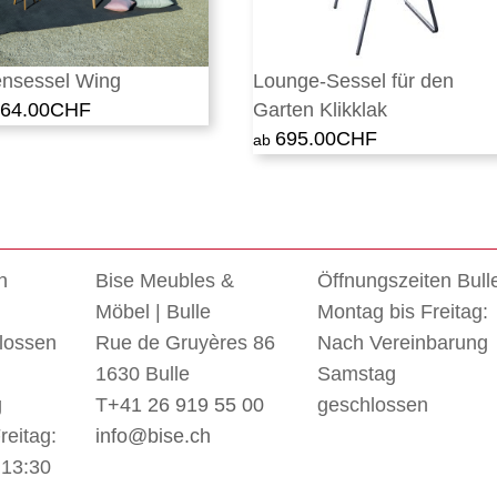
ensessel Wing
Lounge-Sessel für den
764.00
CHF
Garten Klikklak
695.00
CHF
n
Bise Meubles &
Öffnungszeiten Bull
Möbel | Bulle
Montag bis Freitag:
lossen
Rue de Gruyères 86
Nach Vereinbarung
1630 Bulle
Samstag
g
T
+41 26 919 55 00
geschlossen
reitag:
info@bise.ch
 13:30