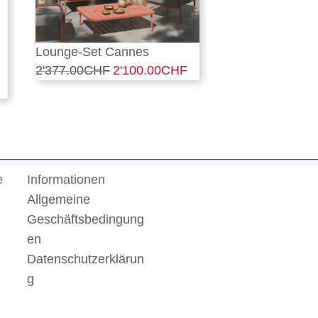
Lounge-Set Cannes
2'377.00
CHF
Ursprünglicher
2'100.00
CHF
Aktueller
Preis
Preis
war:
ist:
2'377.00CHF
2'100.00CHF.
e
Informationen
Allgemeine
Geschäftsbedingung
en
Datenschutzerklärun
g