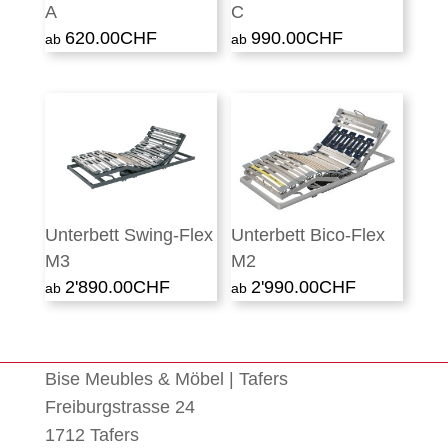
A
C
620.00
CHF
990.00
CHF
Unterbett Swing-Flex
Unterbett Bico-Flex
M3
M2
2'890.00
CHF
2'990.00
CHF
Bise Meubles & Möbel | Tafers
Freiburgstrasse 24
1712 Tafers