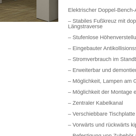
Elektrischer Doppel-Bench-A
– Stabiles Fußkreuz mit do
Längstraverse
– Stufenlose Höhenverstellu
– Eingebauter Antikollision
– Stromverbrauch im Standb
– Erweiterbar und demontie
– Möglichkeit, Lampen am G
– Möglichkeit der Montage e
– Zentraler Kabelkanal
– Verschiebbare Tischplatt
– Vorwärts und rückwärts k
– Befestigung von Zubehör 