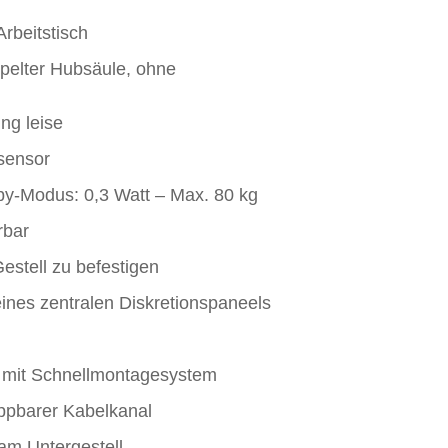
rbeitstisch
ppelter Hubsäule, ohne
ng leise
ssensor
y-Modus: 0,3 Watt – Max. 80 kg
rbar
estell zu befestigen
ines zentralen Diskretionspaneels
e mit Schnellmontagesystem
ippbarer Kabelkanal
am Untergestell