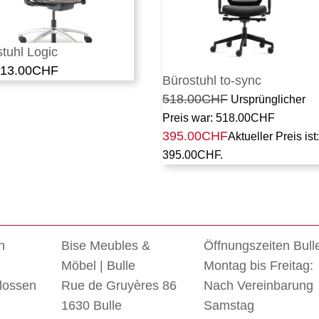
tuhl Logic
513.00
CHF
Bürostuhl to-sync
518.00
CHF
Ursprünglicher
Preis war: 518.00CHF
395.00
CHF
Aktueller Preis ist:
395.00CHF.
n
Bise Meubles &
Öffnungszeiten Bull
Möbel | Bulle
Montag bis Freitag:
lossen
Rue de Gruyères 86
Nach Vereinbarung
1630 Bulle
Samstag