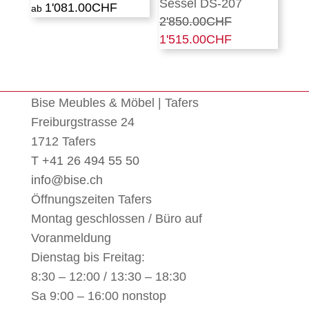
Sessel DS-207
1'081.00
CHF
2'850.00
CHF
Ursprünglicher
1'515.00
CHF
Preis
Aktueller
war:
Preis
2'850.00CHF
ist:
1'515.00CHF.
Bise Meubles & Möbel | Tafers
Freiburgstrasse 24
1712 Tafers
T +41 26 494 55 50
info@bise.ch
Öffnungszeiten Tafers
Montag geschlossen / Büro auf
Voranmeldung
Dienstag bis Freitag:
8:30 – 12:00 / 13:30 – 18:30
Sa 9:00 – 16:00 nonstop