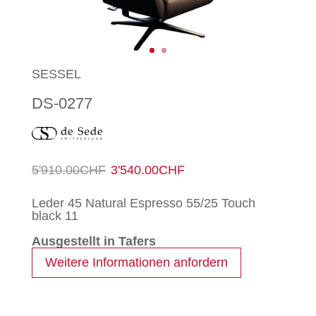
SESSEL
DS-0277
Ursprünglicher
Aktueller
5'910.00
CHF
3'540.00
CHF
Preis
Preis
Leder 45 Natural Espresso 55/25 Touch
black 11
war:
ist:
Ausgestellt in Tafers
5'910.00CHF
3'540.00CHF.
Weitere Informationen anfordern