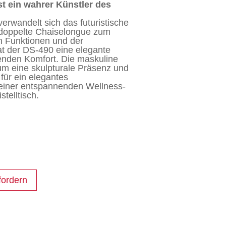
t ein wahrer Künstler des
ist:
verwandelt sich das futuristische
e doppelte Chaiselongue zum
00CHF
7'990.00CHF.
n Funktionen und der
t der DS-490 eine elegante
denden Komfort. Die maskuline
um eine skulpturale Präsenz und
für ein elegantes
 einer entspannenden Wellness-
stelltisch.
fordern