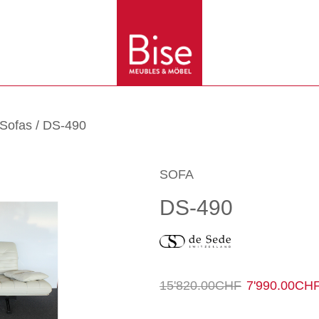
Sofas
/ DS-490
SOFA
DS-490
Ursprüng
15'820.00
CHF
7'990.00
CH
Preis