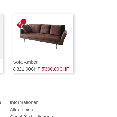
Sofa Amber
8'321.00
CHF
Ursprünglicher
5'390.00
CHF
Aktueller
Preis
Preis
war:
ist:
8'321.00CHF
5'390.00CHF.
e
Informationen
Allgemeine