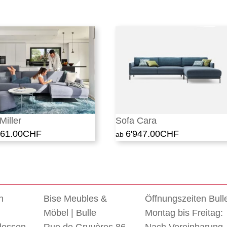
Miller
Sofa Cara
761.00
CHF
6'947.00
CHF
n
Bise Meubles &
Öffnungszeiten Bull
Möbel | Bulle
Montag bis Freitag: