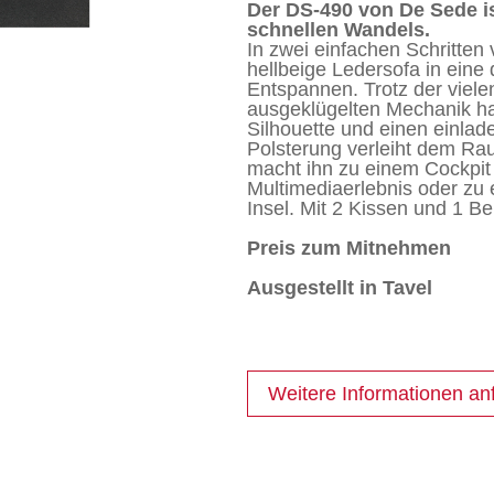
Der DS-490 von De Sede is
war:
schnellen Wandels.
In zwei einfachen Schritten 
hellbeige Ledersofa in ein
15'820.
Entspannen. Trotz der viele
ausgeklügelten Mechanik ha
Silhouette und einen einla
Polsterung verleiht dem Ra
macht ihn zu einem Cockpit 
Multimediaerlebnis oder zu
Insel. Mit 2 Kissen und 1 Bei
Preis zum Mitnehmen
Ausgestellt in Tavel
Weitere Informationen an