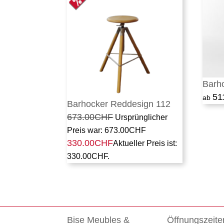
Barh
51
Barhocker Reddesign 112
673.00
CHF
Ursprünglicher
Preis war: 673.00CHF
330.00
CHF
Aktueller Preis ist:
330.00CHF.
Bise Meubles &
Öffnungszeite