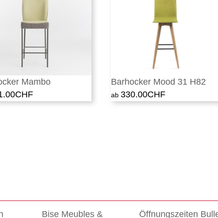
ocker Mambo
Barhocker Mood 31 H82
1.00
CHF
330.00
CHF
n
Bise Meubles &
Öffnungszeiten Bull