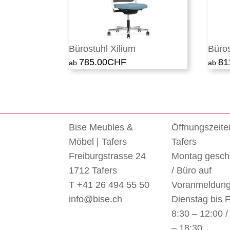
Bürostuhl Xilium
Büro
785.00
CHF
81
Bise Meubles &
Öffnungszeite
Möbel | Tafers
Tafers
Freiburgstrasse 24
Montag gesch
1712 Tafers
/ Büro auf
T +41 26 494 55 50
Voranmeldun
info@bise.ch
Dienstag bis F
8:30 – 12:00 /
– 18:30