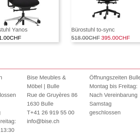
stuhl Yanos
Bürostuhl to-sync
1.00
CHF
518.00
CHF
Ursprünglicher
395.00
CHF
Aktu
Preis
Prei
war:
ist:
518.00CHF
395
n
Bise Meubles &
Öffnungszeiten Bull
Möbel | Bulle
Montag bis Freitag:
lossen
Rue de Gruyères 86
Nach Vereinbarung
1630 Bulle
Samstag
g
T
+41 26 919 55 00
geschlossen
reitag:
info@bise.ch
 13:30