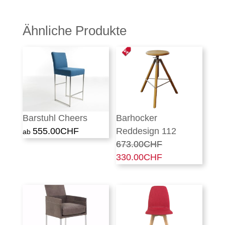
Ähnliche Produkte
Barstuhl Cheers
Barhocker
555.00
CHF
Reddesign 112
673.00
CHF
Ursprünglicher
330.00
CHF
Preis
Aktueller
war:
Preis
673.00CHF
ist:
330.00CHF.