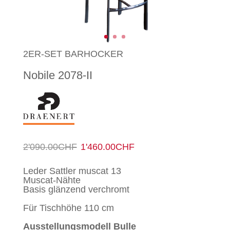
2ER-SET BARHOCKER
Nobile 2078-II
Ursprünglicher
Aktueller
2'090.00
CHF
1'460.00
CHF
Preis
Preis
Leder Sattler muscat 13
Muscat-Nähte
war:
ist:
Basis glänzend verchromt
2'090.00CHF
1'460.00CHF.
Für Tischhöhe 110 cm
Ausstellungsmodell Bulle