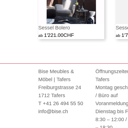
Sessel Bolero
Sess
1'221.00
CHF
1'
Bise Meubles &
Öffnungszeite
Möbel | Tafers
Tafers
Freiburgstrasse 24
Montag gesch
1712 Tafers
/ Büro auf
T +41 26 494 55 50
Voranmeldun
info@bise.ch
Dienstag bis F
8:30 – 12:00 /
– 18:30