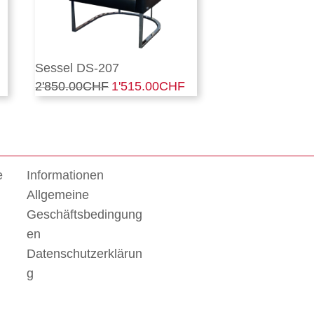
Sessel DS-207
ktueller
2'850.00
CHF
Ursprünglicher
1'515.00
CHF
Aktueller
Preis
Preis
Preis
st:
war:
ist:
2'950.00CHF.
2'850.00CHF
1'515.00CHF.
e
Informationen
Allgemeine
Geschäftsbedingung
en
Datenschutzerklärun
g