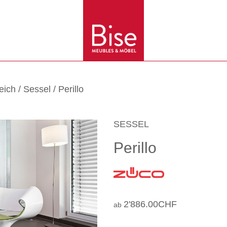
eich
/
Sessel
/ Perillo
SESSEL
Perillo
2'886.00
CHF