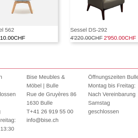
el 562
Sessel DS-292
710.00
CHF
4'220.00
CHF
Ursprünglicher
2'950.00
CHF
A
Preis
war:
i
4'220.00CHF
n
Bise Meubles &
Öffnungszeiten Bull
Möbel | Bulle
Montag bis Freitag:
lossen
Rue de Gruyères 86
Nach Vereinbarung
1630 Bulle
Samstag
g
T
+41 26 919 55 00
geschlossen
reitag:
info@bise.ch
 13:30