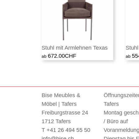
Stuhl mit Armlehnen Texas
Stuh
672.00
CHF
55
Bise Meubles &
Öffnungszeite
Möbel | Tafers
Tafers
Freiburgstrasse 24
Montag gesch
1712 Tafers
/ Büro auf
T +41 26 494 55 50
Voranmeldun
info@bise.ch
Dienstag bis F