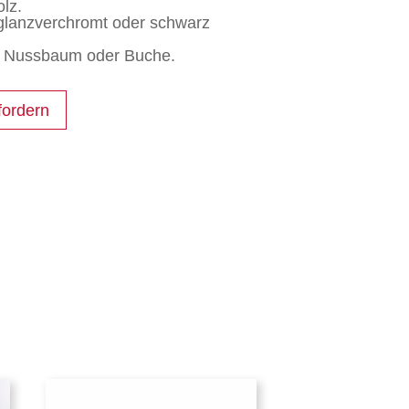
lz.
 glanzverchromt oder schwarz
he Nussbaum oder Buche.
fordern