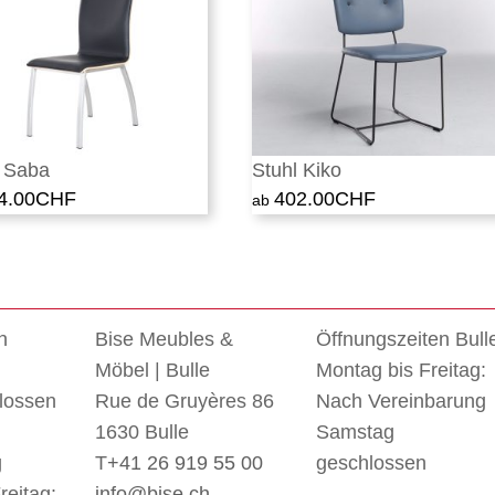
l Saba
Stuhl Kiko
4.00
CHF
402.00
CHF
n
Bise Meubles &
Öffnungszeiten Bull
Möbel | Bulle
Montag bis Freitag:
lossen
Rue de Gruyères 86
Nach Vereinbarung
1630 Bulle
Samstag
g
T
+41 26 919 55 00
geschlossen
reitag:
info@bise.ch