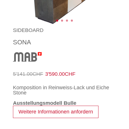
SIDEBOARD
SONA
Ursprünglicher
Aktueller
5'141.00
CHF
3'590.00
CHF
Preis
Preis
Komposition in Reinweiss-Lack und Eiche
Stone
war:
ist:
Ausstellungsmodell Bulle
5'141.00CHF
3'590.00CHF.
Weitere Informationen anfordern