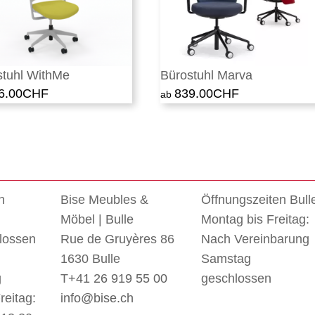
stuhl WithMe
Bürostuhl Marva
6.00
CHF
839.00
CHF
n
Bise Meubles &
Öffnungszeiten Bull
Möbel | Bulle
Montag bis Freitag:
lossen
Rue de Gruyères 86
Nach Vereinbarung
1630 Bulle
Samstag
g
T
+41 26 919 55 00
geschlossen
reitag:
info@bise.ch