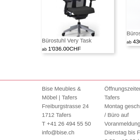
Büro
Bürostuhl Very Task
43
1'036.00
CHF
Bise Meubles &
Öffnungszeite
Möbel | Tafers
Tafers
Freiburgstrasse 24
Montag gesch
1712 Tafers
/ Büro auf
T +41 26 494 55 50
Voranmeldun
info@bise.ch
Dienstag bis F