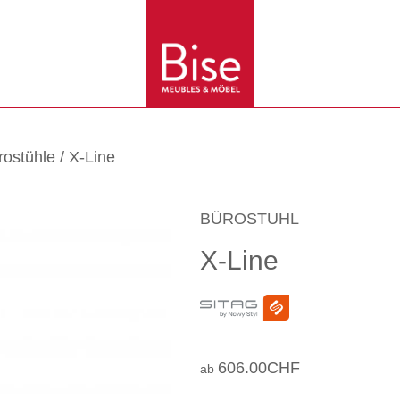
rostühle
/ X-Line
BÜROSTUHL
X-Line
606.00
CHF