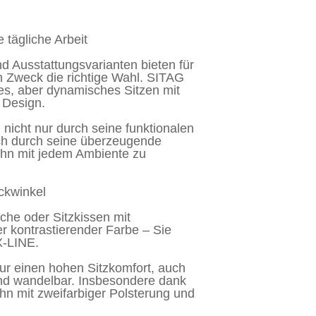
e tägliche Arbeit
d Ausstattungsvarianten bieten für
 Zweck die richtige Wahl. SITAG
es, aber dynamisches Sitzen mit
 Design.
nicht nur durch seine funktionalen
ch durch seine überzeugende
 ihn mit jedem Ambiente zu
ckwinkel
äche oder Sitzkissen mit
er kontrastierender Farbe – Sie
X-LINE.
ur einen hohen Sitzkomfort, auch
 und wandelbar. Insbesondere dank
 ihn mit zweifarbiger Polsterung und