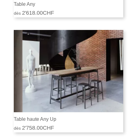
Table Any
2'618.00
CHF
Table haute Any Up
2'758.00
CHF