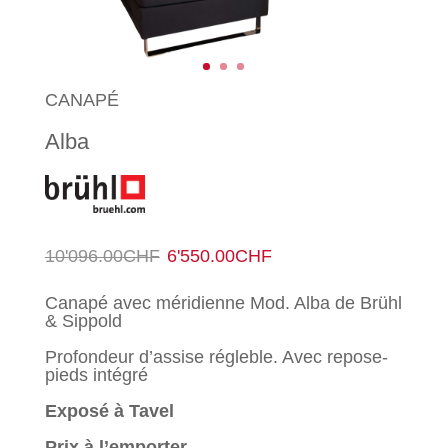
CANAPÉ
Alba
Le
Le
10'096.00
CHF
6'550.00
CHF
prix
prix
Canapé avec méridienne Mod. Alba de Brühl
& Sippold
initial
actuel
Profondeur d’assise régleble. Avec repose-
était :
est :
pieds intégré
Exposé à Tavel
10'096.00CHF.
6'550.00CHF.
Prix à l’emporter