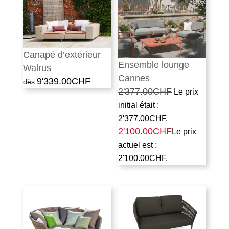
Canapé d’extérieur
Ensemble lounge
Walrus
Cannes
9'339.00
CHF
2'377.00
CHF
Le prix
initial était :
2'377.00CHF.
2'100.00
CHF
Le prix
actuel est :
2'100.00CHF.