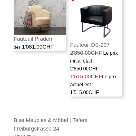
Fauteuil Praden
Fauteuil DS-207
1'081.00
CHF
2'850.00
CHF
Le prix
initial était :
2'850.00CHF.
1'515.00
CHF
Le prix
actuel est :
1'515.00CHF.
Bise Meubles & Möbel | Tafers
Freiburgstrasse 24