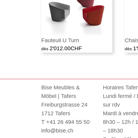
Fauteuil U Turn
Chai
2'012.00
CHF
1
Bise Meubles &
Horaires Tafe
Möbel | Tafers
Lundi fermé /
Freiburgstrasse 24
sur rdv
1712 Tafers
Mardi à vendre
T +41 26 494 55 50
8h30 – 12h / 
info@bise.ch
– 18h30