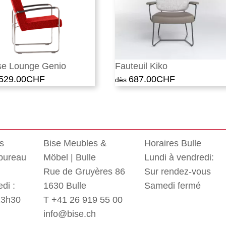
se Lounge Genio
Fauteuil Kiko
'529.00
CHF
687.00
CHF
rs
Bise Meubles &
Horaires Bulle
 bureau
Möbel | Bulle
Lundi à vendredi:
Rue de Gruyères 86
Sur rendez-vous
di :
1630 Bulle
Samedi fermé
13h30
T +41 26 919 55 00
info@bise.ch