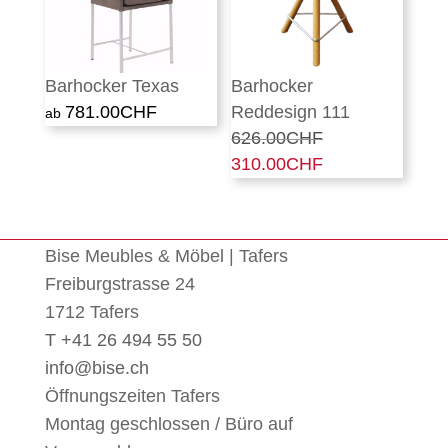
Barhocker Texas
Barhocker
781.00
CHF
Reddesign 111
626.00
CHF
Ursprünglicher
310.00
CHF
Preis
Aktueller
war:
Preis
626.00CHF
ist:
310.00CHF.
Bise Meubles & Möbel | Tafers
Freiburgstrasse 24
1712 Tafers
T +41 26 494 55 50
info@bise.ch
Öffnungszeiten Tafers
Montag geschlossen / Büro auf