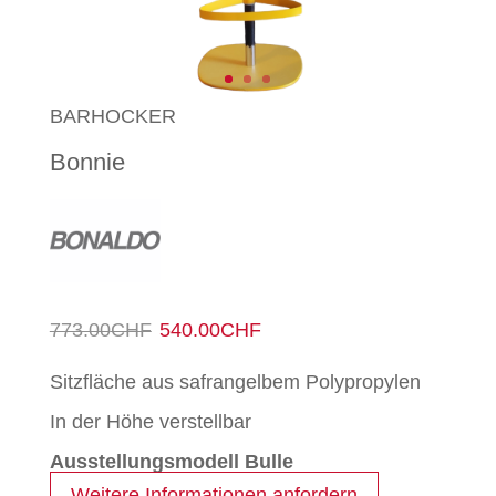
BARHOCKER
Bonnie
Ursprünglicher
Aktueller
773.00
CHF
540.00
CHF
Preis
Preis
Sitzfläche aus safrangelbem Polypropylen
war:
ist:
In der Höhe verstellbar
773.00CHF
540.00CHF.
Ausstellungsmodell Bulle
Weitere Informationen anfordern