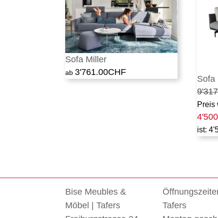
Sofa Miller
3'761.00
CHF
Sofa 
9'317
Preis
4'500
ist: 4
Bise Meubles &
Öffnungszeite
Möbel | Tafers
Tafers