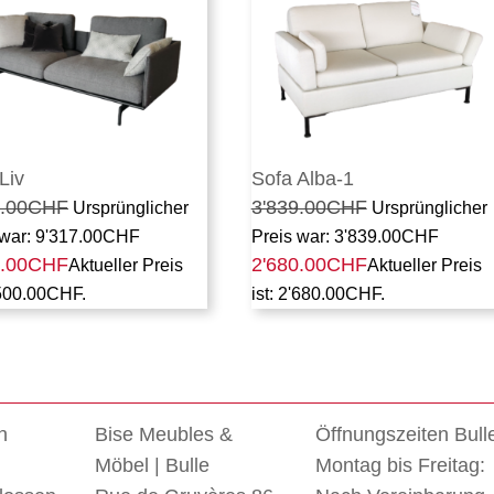
Liv
Sofa Alba-1
.00
CHF
3'839.00
CHF
Ursprünglicher
Ursprünglicher
 war: 9'317.00CHF
Preis war: 3'839.00CHF
.00
CHF
2'680.00
CHF
Aktueller Preis
Aktueller Preis
'500.00CHF.
ist: 2'680.00CHF.
n
Bise Meubles &
Öffnungszeiten Bull
Möbel | Bulle
Montag bis Freitag: