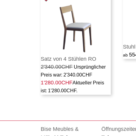
Stuhl
55
Satz von 4 Stühlen RO
2'340.00
CHF
Ursprünglicher
Preis war: 2'340.00CHF
1'280.00
CHF
Aktueller Preis
ist: 1'280.00CHF.
Bise Meubles &
Öffnungszeite