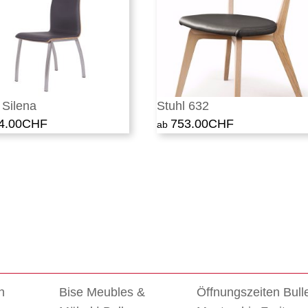
 Silena
Stuhl 632
4.00
CHF
753.00
CHF
n
Bise Meubles &
Öffnungszeiten Bull