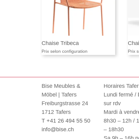
Chaise Tribeca
Chai
Prix selon configuration
Prix 
Bise Meubles &
Horaires Tafe
Möbel | Tafers
Lundi fermé /
Freiburgstrasse 24
sur rdv
1712 Tafers
Mardi à vendre
T +41 26 494 55 50
8h30 – 12h / 
info@bise.ch
– 18h30
Sa 9h – 16h 