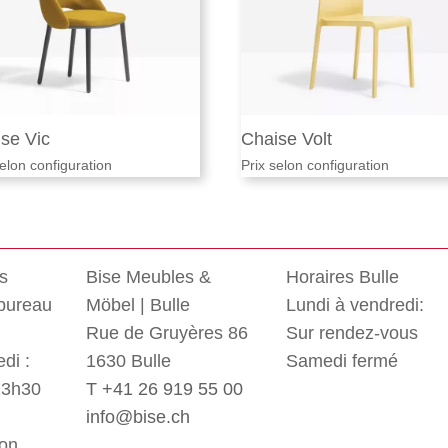
se Vic
Chaise Volt
selon configuration
Prix selon configuration
rs
Bise Meubles &
Horaires Bulle
 bureau
Möbel | Bulle
Lundi à vendredi:
Rue de Gruyères 86
Sur rendez-vous
di :
1630 Bulle
Samedi fermé
13h30
T +41 26 919 55 00
info@bise.ch
non