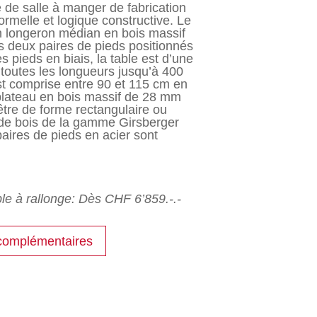
e de salle à manger de fabrication
rmelle et logique constructive. Le
un longeron médian en bois massif
es deux paires de pieds positionnés
s pieds en biais, la table est d’une
e toutes les longueurs jusqu’à 400
est comprise entre 90 et 115 cm en
 plateau en bois massif de 28 mm
être de forme rectangulaire ou
 de bois de la gamme Girsberger
aires de pieds en acier sont
le à rallonge: Dès CHF 6’859.-.-
complémentaires