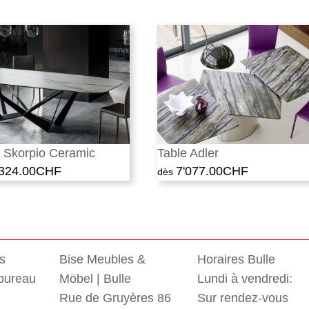
e Skorpio Ceramic
Table Adler
'324.00
CHF
7'077.00
CHF
rs
Bise Meubles &
Horaires Bulle
 bureau
Möbel | Bulle
Lundi à vendredi:
Rue de Gruyères 86
Sur rendez-vous