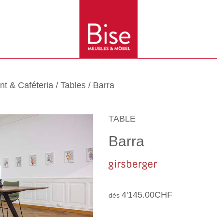
nt & Caféteria
/
Tables
/ Barra
TABLE
Barra
4'145.00
CHF