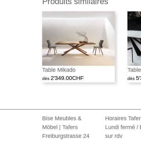
Produits similaires
Table Mikado
Tabl
2'349.00
CHF
5
Bise Meubles &
Horaires Tafe
Möbel | Tafers
Lundi fermé /
Freiburgstrasse 24
sur rdv