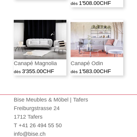
1'508.00
CHF
Canapé Magnolia
Canapé Odin
3'355.00
CHF
1'583.00
CHF
Bise Meubles & Möbel | Tafers
Freiburgstrasse 24
1712 Tafers
T +41 26 494 55 50
info@bise.ch